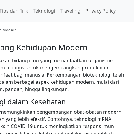
Tips dan Trik
Teknologi
Traveling
Privacy Policy
an Modern
jang Kehidupan Modern
pakan bidang ilmu yang memanfaatkan organisme
istem biologis untuk mengembangkan produk dan
nfaat bagi manusia. Perkembangan bioteknologi telah
alam berbagai aspek kehidupan modern, mulai dari
n, pangan, hingga lingkungan.
ogi dalam Kesehatan
s memungkinkan pengembangan obat-obatan modern,
gen yang lebih efektif. Contohnya, teknologi mRNA
aksin COVID-19 untuk meningkatkan respons imun
a penyakit yang lebih cepat melalui tes genetik dan