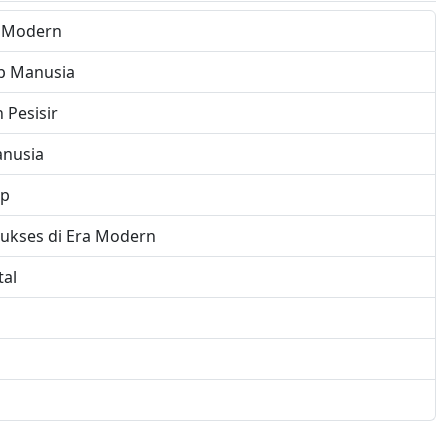
a Modern
p Manusia
 Pesisir
anusia
up
ukses di Era Modern
tal