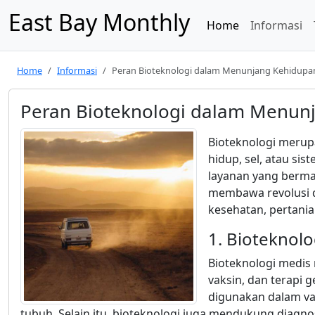
East Bay Monthly
Home
Informasi
Home
Informasi
Peran Bioteknologi dalam Menunjang Kehidup
Peran Bioteknologi dalam Menun
Bioteknologi meru
hidup, sel, atau s
layanan yang berma
membawa revolusi d
kesehatan, pertania
1. Bioteknol
Bioteknologi medi
vaksin, dan terapi 
digunakan dalam v
tubuh. Selain itu, bioteknologi juga mendukung diagnos