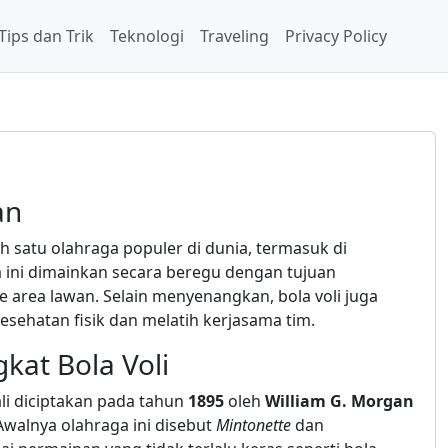
Tips dan Trik
Teknologi
Traveling
Privacy Policy
an
ah satu olahraga populer di dunia, termasuk di
a ini dimainkan secara beregu dengan tujuan
 area lawan. Selain menyenangkan, bola voli juga
sehatan fisik dan melatih kerjasama tim.
gkat Bola Voli
ali diciptakan pada tahun
1895
oleh
William G. Morgan
 Awalnya olahraga ini disebut
Mintonette
dan