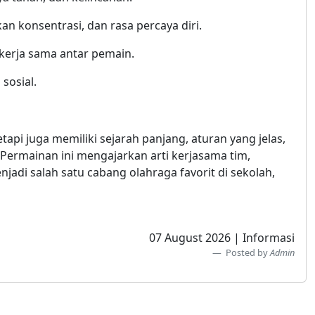
an konsentrasi, dan rasa percaya diri.
n kerja sama antar pemain.
sosial.
api juga memiliki sejarah panjang, aturan yang jelas,
 Permainan ini mengajarkan arti kerjasama tim,
menjadi salah satu cabang olahraga favorit di sekolah,
07 August 2026 | Informasi
Posted by
Admin