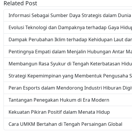
Related Post
Informasi Sebagai Sumber Daya Strategis dalam Duni
Evolusi Teknologi dan Dampaknya terhadap Gaya Hidu
Dampak Perubahan Iklim terhadap Kehidupan Laut dan
Pentingnya Empati dalam Menjalin Hubungan Antar M
Membangun Rasa Syukur di Tengah Keterbatasan Hid
Strategi Kepemimpinan yang Membentuk Pengusaha S
Peran Esports dalam Mendorong Industri Hiburan Digi
Tantangan Penegakan Hukum di Era Modern
Kekuatan Pikiran Positif dalam Menata Hidup
Cara UMKM Bertahan di Tengah Persaingan Global