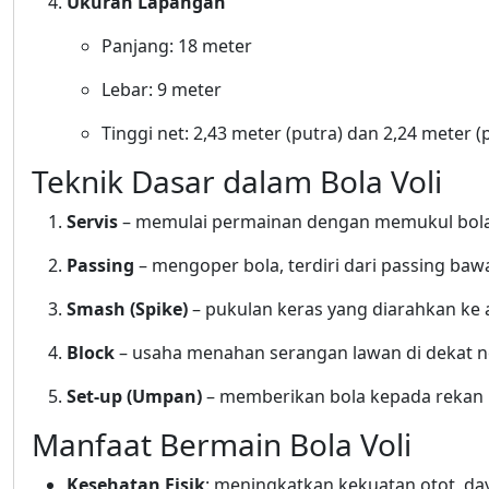
Ukuran Lapangan
Panjang: 18 meter
Lebar: 9 meter
Tinggi net: 2,43 meter (putra) dan 2,24 meter (p
Teknik Dasar dalam Bola Voli
Servis
– memulai permainan dengan memukul bola 
Passing
– mengoper bola, terdiri dari passing baw
Smash (Spike)
– pukulan keras yang diarahkan ke 
Block
– usaha menahan serangan lawan di dekat n
Set-up (Umpan)
– memberikan bola kepada rekan
Manfaat Bermain Bola Voli
Kesehatan Fisik
: meningkatkan kekuatan otot, day