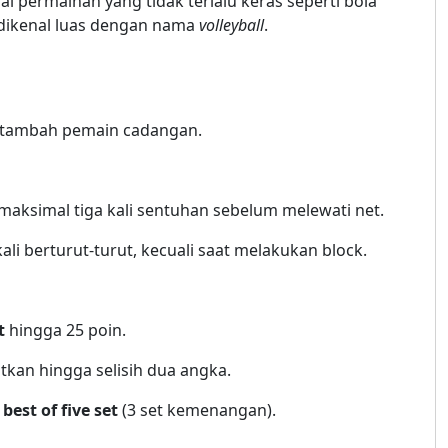
 permainan yang tidak terlalu keras seperti bola
 dikenal luas dengan nama
volleyball
.
ditambah pemain cadangan.
maksimal tiga kali sentuhan sebelum melewati net.
li berturut-turut, kecuali saat melakukan block.
t
hingga 25 poin.
utkan hingga selisih dua angka.
m
best of five set
(3 set kemenangan).