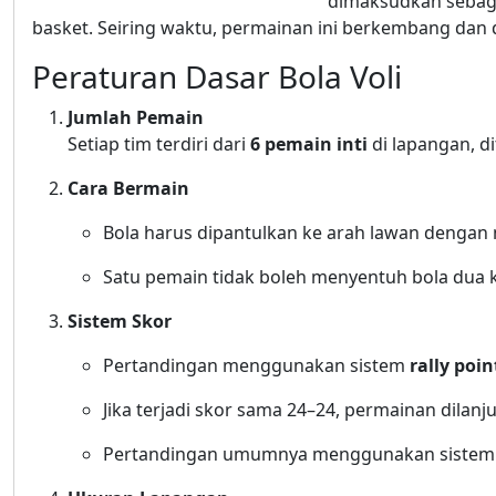
dimaksudkan sebagai
basket. Seiring waktu, permainan ini berkembang dan
Peraturan Dasar Bola Voli
Jumlah Pemain
Setiap tim terdiri dari
6 pemain inti
di lapangan, 
Cara Bermain
Bola harus dipantulkan ke arah lawan dengan 
Satu pemain tidak boleh menyentuh bola dua ka
Sistem Skor
Pertandingan menggunakan sistem
rally poin
Jika terjadi skor sama 24–24, permainan dilanj
Pertandingan umumnya menggunakan siste