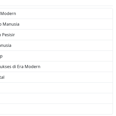
a Modern
p Manusia
 Pesisir
anusia
up
ukses di Era Modern
tal